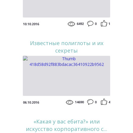
6492
0
1
10.10.2016
Известные полиглоты и их
секреты
14690
0
4
06.10.2016
«Какая у вас ебита?» или
искусство корпоративного с...