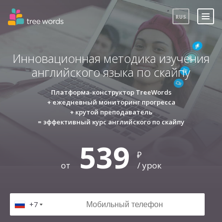
RUS
Инновационная методика изучения
английского языка по скайпу
Платформа-конструктор TreeWords
+ ежедневный мониторинг прогресса
+ крутой преподаватель
= эффективный курс английского по скайпу
ВОЙТИ
539
₽
Забыли пароль?
от
/ урок
+7