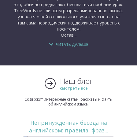
это, обычно предлагают бесплатный пробный урок.
TreeWords не слишком разрекламированная школа,
узнала я о ней от школьного учителя сына - она
там сама периодически поддерживает уровень с
носителем.
Остав...
ЧИТАТЬ ДАЛЬШЕ
Наш блог
смотреть все
Содержит интересные статьи, рассказы и факты
об английском языке.
Непринужденная беседа на
английском: правила, фраз...