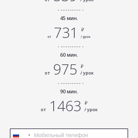
45 мин.
731
₽
от
/ урок
60 мин.
975
₽
от
/ урок
90 мин.
1463
₽
от
/ урок