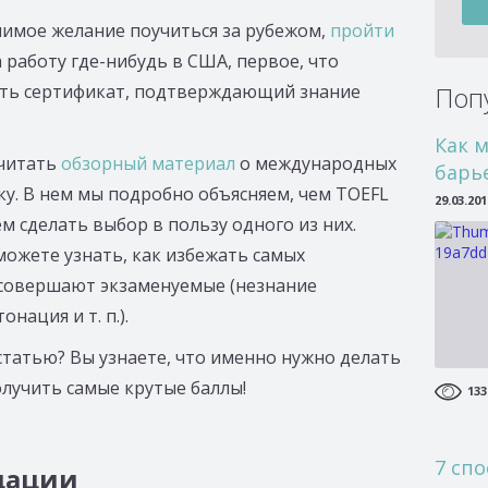
лимое желание поучиться за рубежом,
пройти
 работу где-нибудь в США, первое, что
ить сертификат, подтверждающий знание
Поп
Как 
очитать
обзорный материал
о международных
барь
ку. В нем мы подробно объясняем, чем TOEFL
29.03.201
ем сделать выбор в пользу одного из них.
можете узнать, как избежать самых
совершают экзаменуемые (незнание
нация и т. п.).
 статью? Вы узнаете, что именно нужно делать
олучить самые крутые баллы!
133
7 спо
дации