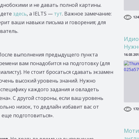
днобокими и не давать полной картины.
йдете
здесь
, а IELTS —
тут
. Важное замечание:
124
ерит ваши навыки письма и говорения; для
ватель.
Идио
Нужн
 После выполнения предыдущего пункта
16.03.201
ремени вам понадобится на подготовку (для
иалисту). Не стоит бросаться сдавать экзамен
с очень высокий уровень знаний. Нужно
 специфику каждого задания и овладеть
на». С другой стороны, если ваш уровень
льно низок, то дедлайн избавит вас от
172
 еще подготовиться».
Моти
англ