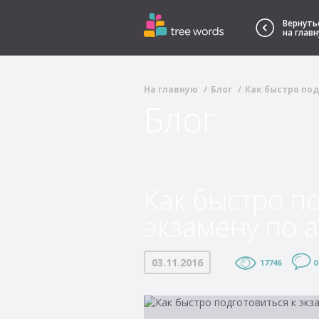
Вернуть
на глав
На главную
Блог
Как быстро под
Блог
Как быстро п
экзамену по 
03.11.2016
17746
0