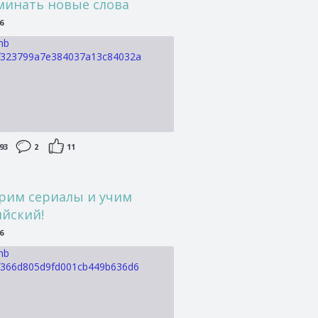
минать новые слова
6
93
2
11
рим сериалы и учим
ийский!
6