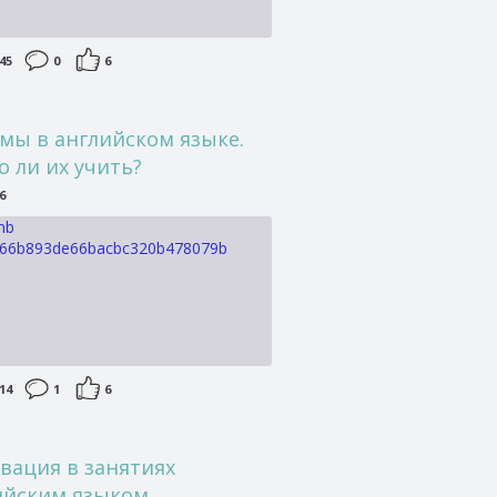
45
0
6
мы в английском языке.
о ли их учить?
6
14
1
6
вация в занятиях
ийским языком