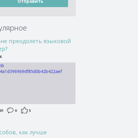
улярное
мне преодолеть языковой
ер?
6
01
0
5
собов, как лучше